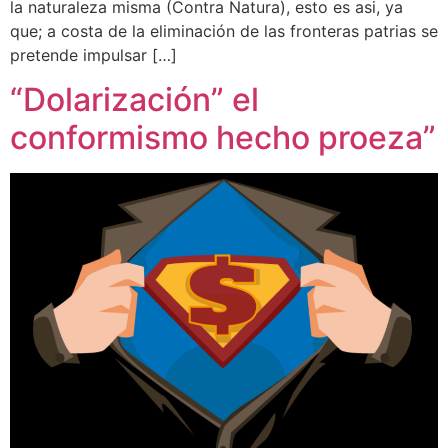
la naturaleza misma (Contra Natura), esto es asi, ya
que; a costa de la eliminación de las fronteras patrias se
pretende impulsar […]
“Dolarización” el
conformismo hecho proeza”