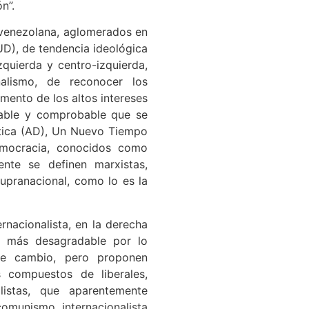
n”.
 venezolana, aglomerados en
D), de tendencia ideológica
zquierda y centro-izquierda,
nalismo, de reconocer los
mento de los altos intereses
pable y comprobable que se
ática (AD), Un Nuevo Tiempo
emocracia, conocidos como
ente se definen marxistas,
supranacional, como lo es la
rnacionalista, en la derecha
o más desagradable por lo
de cambio, pero proponen
 compuestos de liberales,
alistas, que aparentemente
omunismo internacionalista