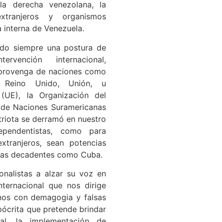
la derecha venezolana, la
xtranjeros y organismos
a interna de Venezuela.
ado siempre una postura de
vención internacional,
 provenga de naciones como
, Reino Unido, Unión, u
(UE), la Organización del
n de Naciones Suramericanas
triota se derramó en nuestro
ependentistas, como para
tranjeros, sean potencias
slas decadentes como Cuba.
onalistas a alzar su voz en
nternacional que nos dirige
nos con demagogia y falsas
ócrita que pretende brindar
al, la implementación de