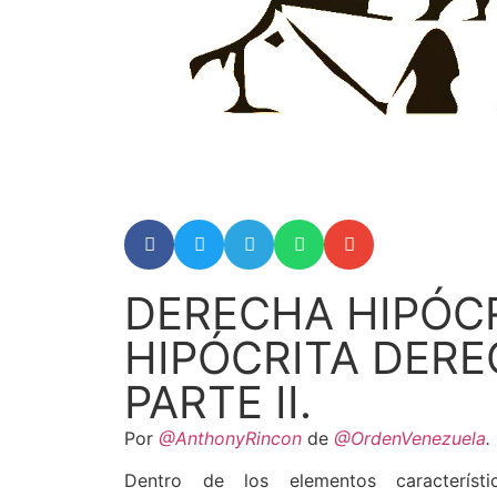
DERECHA HIPÓCR
HIPÓCRITA DERE
PARTE II.
Por
@AnthonyRincon
de
@OrdenVenezuela
.
Dentro de los elementos característi