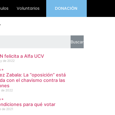
culos
Voluntarios
DONACIÓN
r
Buscar
 felicita a Alfa UCV
y de 2022
s »
ez Zabala: La “oposición” está
ada con el chavismo contra las
ones
 de 2022
s »
ondiciones para qué votar
e de 2021