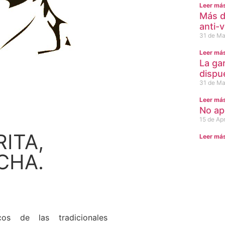
Leer má
Más d
anti-
31 de Ma
Leer má
La ga
dispu
31 de Ma
Leer má
No ap
15 de Apr
ITA,
Leer má
CHA.
cos de las tradicionales