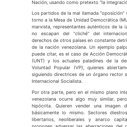
Nación, usando como pretexto “la integració
Los partidos de la mal llamada “oposición”
torno a la Mesa de Unidad Democrática (MU
marxista, representantes auténticos de la i
no escapan del “cliché” del internacio
derechos de otros países en constante detri
de la nación venezolana. Un ejemplo pal
puede citar, es el caso de Acción Democr
(UNT) y los actuales paladines de la d
Voluntad Popular (VP), quienes abiertam
siguiendo directrices de un órgano rector 
Internacional Socialista.
Por otra parte, pero en el mismo plano inte
venezolana ocurre algo muy similar, per
hipócrita. Quieren vender una imagen 
básicamente lo mismo. Sectores diestros
libertarios, neoliberales y anarco capit
proponen adversar las aberraciones del c