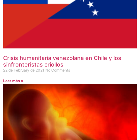
Crisis humanitaria venezolana en Chile y los
sinfronteristas criollos
22 de February de 2021
No Comments
Leer más »