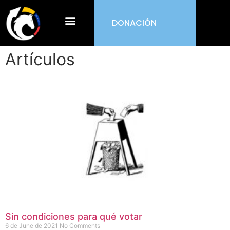
DONACIÓN
¿Qué es ORDEN?
Artículos
Sin condiciones para qué votar
6 de June de 2021
No Comments