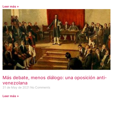
Leer más »
Más debate, menos diálogo: una oposición anti-
venezolana
31 de May de 2021
No Comments
Leer más »