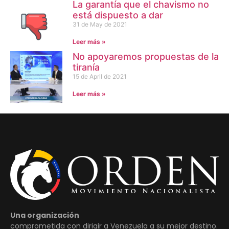
La garantía que el chavismo no
está dispuesto a dar
31 de May de 2021
Leer más »
No apoyaremos propuestas de la
tiranía
15 de April de 2021
Leer más »
Una organización
comprometida con dirigir a Venezuela a su mejor destino.