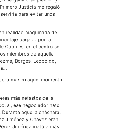
l Primero Justicia me regaló
erviría para evitar unos
 en realidad maquinaria de
n montaje pagado por la
 Capriles, en el centro se
 los miembros de aquella
edezma, Borges, Leopoldo,
ja…
, pero que en aquel momento
eres más nefastos de la
o, si, ese negociador nato
. Durante aquella cháchara,
ez Jiménez y Chávez eran
ue Pérez Jiménez mató a más