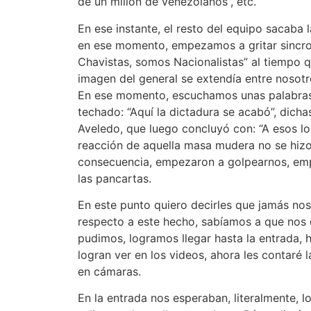
de un millón de venezolanos”, etc.
En ese instante, el resto del equipo sacaba l
en ese momento, empezamos a gritar sincro
Chavistas, somos Nacionalistas” al tiempo q
imagen del general se extendía entre nosotr
En ese momento, escuchamos unas palabras
techado: “Aquí la dictadura se acabó”, dicha
Aveledo, que luego concluyó con: “A esos lo
reacción de aquella masa mudera no se hizo
consecuencia, empezaron a golpearnos, em
las pancartas.
En este punto quiero decirles que jamás nos
respecto a este hecho, sabíamos a que no
pudimos, logramos llegar hasta la entrada, 
logran ver en los videos, ahora les contaré l
en cámaras.
En la entrada nos esperaban, literalmente, l