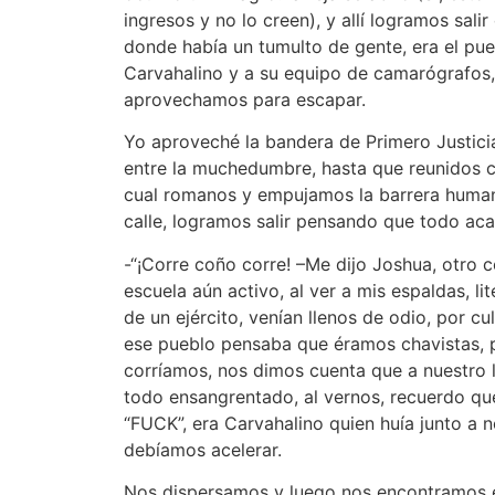
ingresos y no lo creen), y allí logramos salir 
donde había un tumulto de gente, era el p
Carvahalino y a su equipo de camarógrafos
aprovechamos para escapar.
Yo aproveché la bandera de Primero Justici
entre la muchedumbre, hasta que reunidos c
cual romanos y empujamos la barrera human
calle, logramos salir pensando que todo aca
-“¡Corre coño corre! –Me dijo Joshua, otro 
escuela aún activo, al ver a mis espaldas, li
de un ejército, venían llenos de odio, por c
ese pueblo pensaba que éramos chavistas, p
corríamos, nos dimos cuenta que a nuestro
todo ensangrentado, al vernos, recuerdo que
“FUCK”, era Carvahalino quien huía junto a n
debíamos acelerar.
Nos dispersamos y luego nos encontramos e