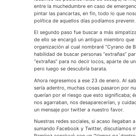
entre la muchedumbre en caso de emergenci
pintar las pancartas, en fin, todo lo que nos
política de aquellos días podíamos prevenir.
El segundo paso fue buscar a más simpatiza
de ello se encargó un antiguo miembro que 
organización al cual nombraré “Cyrano de Ber
habilidad de buscar personas “extrañas” para
“extrañas” para no decir locos, aparte de u
pero luego se descubría barata.
Ahora regresemos a ese 23 de enero. Al sab
sería adentro, muchas cosas pasaron por nu
querían por el riesgo que esto significaba;
nos agarraban, nos desaparecerían, y cuida
un mensaje por twitter a nuestro favor.
Nuestras redes sociales, si acaso llegaban 
sumando Facebook y Twitter, discutíamos 
Ramírez concluyó con un “Vamos pa`dentro, 