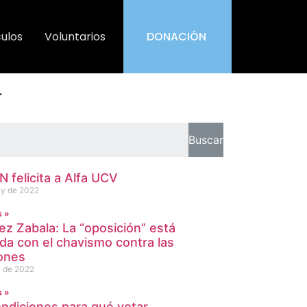
culos
Voluntarios
DONACIÓN
r
Buscar
 felicita a Alfa UCV
y de 2022
s »
ez Zabala: La “oposición” está
ada con el chavismo contra las
ones
 de 2022
s »
ondiciones para qué votar