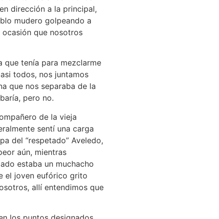
en dirección a la principal,
ueblo mudero golpeando a
, ocasión que nosotros
a que tenía para mezclarme
asi todos, nos juntamos
a que nos separaba de la
baría, pero no.
compañero de la vieja
teralmente sentí una carga
ulpa del “respetado” Aveledo,
eor aún, mientras
 lado estaba un muchacho
 el joven eufórico grito
osotros, allí entendimos que
n los puntos designados,