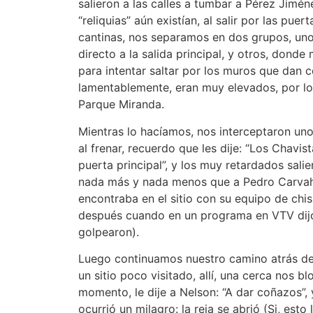
salieron a las calles a tumbar a Pérez Jimé
“reliquias” aún existían, al salir por las puer
cantinas, nos separamos en dos grupos, uno
directo a la salida principal, y otros, donde 
para intentar saltar por los muros que dan 
lamentablemente, eran muy elevados, por l
Parque Miranda.
Mientras lo hacíamos, nos interceptaron uno
al frenar, recuerdo que les dije: “Los Chavi
puerta principal”, y los muy retardados sali
nada más y nada menos que a Pedro Carvahal
encontraba en el sitio con su equipo de ch
después cuando en un programa en VTV dijo
golpearon).
Luego continuamos nuestro camino atrás del
un sitio poco visitado, allí, una cerca nos b
momento, le dije a Nelson: “A dar coñazos”, y
ocurrió un milagro: la reja se abrió (Si, est