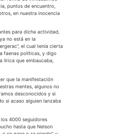
a, puntos de encuentro,
otros, en nuestra inocencia
ntes para dicha actividad,
ya no está en la
gerac”, el cual tenía cierta
 faenas políticas, y digo
na lírica que embaucaba,
er que la manifestación
estras mentes, algunos no
 éramos desconocidos y si
do si acaso alguien lanzaba
a los 4000 seguidores
mucho hasta que Nelson
o se gana o se pierde”, y