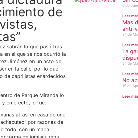
6 de Jun
cimiento de
Leer má
vistas,
Más d
anti-
tas”
31 de Ma
Leer má
vez sabrán lo que pasó tras
La ga
a en el que se nos ocurrió la
dispu
érez Jiménez en un acto de
31 de Ma
er en la calle, por lo que
Leer má
 de caprilistas enardecidos
No ap
15 de Apr
dentro de Parque Miranda lo
Leer má
y en efecto, lo fue.
emanas atrás, en casa de uno
Pachacutec” por razones de
ndo todo, con un mapa
jor forma de inmiscuirnos