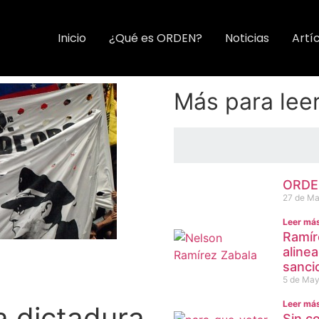
Inicio
¿Qué es ORDEN?
Noticias
Artí
Más para lee
ORDEN
27 de Ma
Leer má
Ramír
aline
sanci
5 de May
Leer má
la dictadura
Sin c