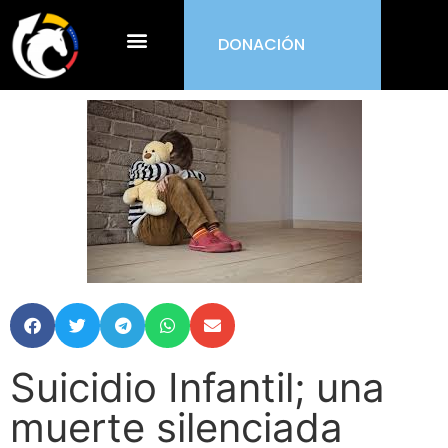
DONACIÓN
¿Qué es ORDEN?
Suicidio Infantil; una
muerte silenciada