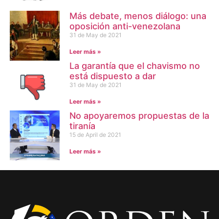
Más debate, menos diálogo: una
oposición anti-venezolana
31 de May de 2021
Leer más »
La garantía que el chavismo no
está dispuesto a dar
31 de May de 2021
Leer más »
No apoyaremos propuestas de la
tiranía
15 de April de 2021
Leer más »