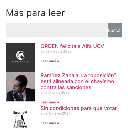
Más para leer
Buscar
ORDEN felicita a Alfa UCV
27 de May de 2022
Leer más »
Ramírez Zabala: La “oposición”
está alineada con el chavismo
contra las sanciones
5 de May de 2022
Leer más »
Sin condiciones para qué votar
6 de June de 2021
Leer más »