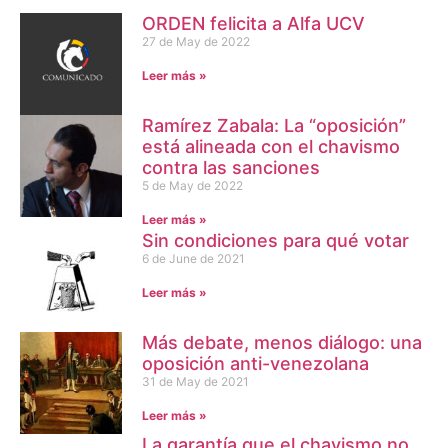
ORDEN felicita a Alfa UCV
27 de May de 2022
Leer más »
Ramírez Zabala: La “oposición”
está alineada con el chavismo
contra las sanciones
5 de May de 2022
Leer más »
Sin condiciones para qué votar
6 de June de 2021
Leer más »
Más debate, menos diálogo: una
oposición anti-venezolana
31 de May de 2021
Leer más »
La garantía que el chavismo no