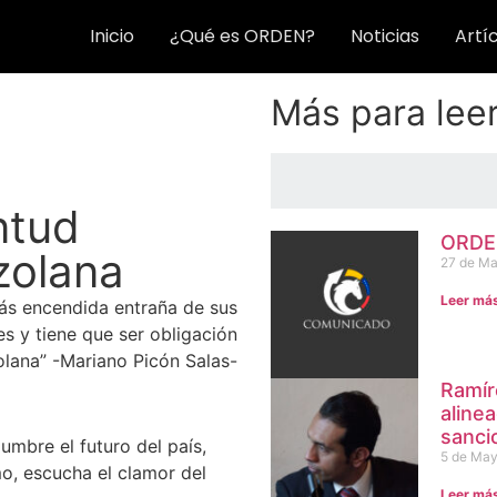
Inicio
¿Qué es ORDEN?
Noticias
Artí
Más para lee
ntud
ORDEN
zolana
27 de Ma
Leer má
más encendida entraña de sus
s y tiene que ser obligación
olana” -Mariano Picón Salas-
Ramír
aline
sanci
mbre el futuro del país,
5 de May
o, escucha el clamor del
Leer má