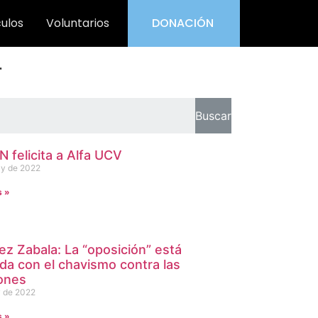
culos
Voluntarios
DONACIÓN
r
Buscar
 felicita a Alfa UCV
y de 2022
s »
ez Zabala: La “oposición” está
ada con el chavismo contra las
ones
 de 2022
s »