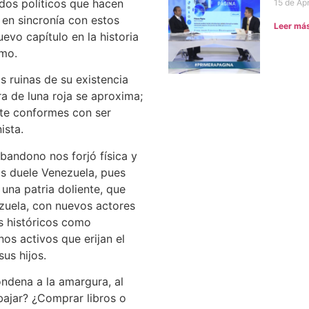
idos políticos que hacen
15 de Apr
en sincronía con estos
Leer má
vo capítulo en la historia
smo.
 ruinas de su existencia
a de luna roja se aproxima;
o te conformes con ser
ista.
bandono nos forjó física y
s duele Venezuela, pues
na patria doliente, que
zuela, con nuevos actores
s históricos como
os activos que erijan el
us hijos.
ondena a la amargura, al
bajar? ¿Comprar libros o