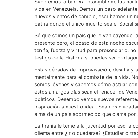
Superemos la barrera intangible de los part
vida en Venezuela. Demos un paso adelante 
nuevos vientos de cambio, escribamos un nue
patria donde el único muerto sea el Sociali
Sé que somos un país que le van cayendo las
presente pero, el ocaso de esta noche oscur
ten fe, fuerza y virtud para presenciarlo, n
testigo de la Historia si puedes ser protagon
Estas décadas de improvisación, desidia y a
mentalmente para el combate de la vida. No
somos jóvenes y sabemos cómo actuar con u
estos amargos días sean el renacer de Vene
políticos. Desempolvemos nuevos referente
inspiración a nuestro ideal. Seamos ciudadan
alma de un país adormecido que clama por s
La tiranía le teme a la juventud por eso la c
dilema entre ¿ir o quedarse? ¿Estudiar o tra