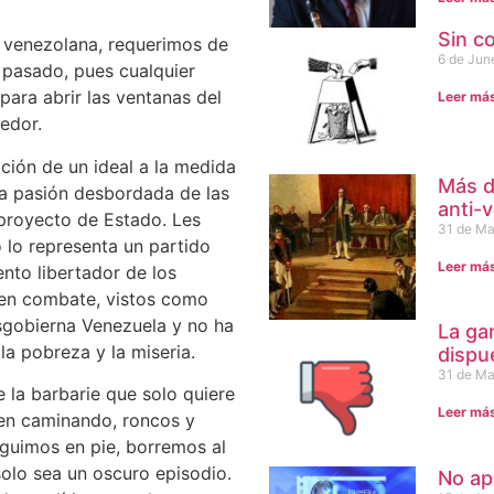
Sin c
ón venezolana, requerimos de
6 de Jun
l pasado, pues cualquier
para abrir las ventanas del
Leer má
edor.
ción de un ideal a la medida
Más d
la pasión desbordada de las
anti-
 proyecto de Estado. Les
31 de Ma
 lo representa un partido
Leer má
iento libertador de los
 en combate, vistos como
esgobierna Venezuela y no ha
La ga
a pobreza y la miseria.
dispu
31 de Ma
 la barbarie que solo quiere
Leer má
guen caminando, roncos y
eguimos en pie, borremos al
olo sea un oscuro episodio.
No ap