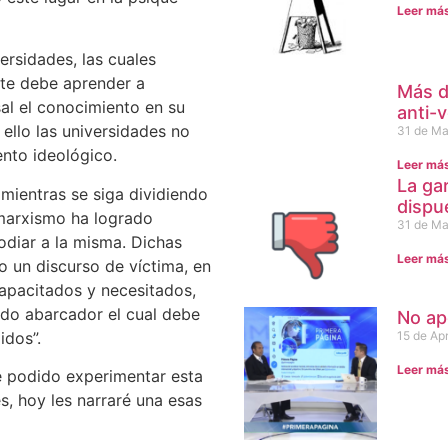
Leer má
rsidades, las cuales
nte debe aprender a
Más d
sal el conocimiento en su
anti-
r ello las universidades no
31 de Ma
nto ideológico.
Leer má
La ga
mientras se siga dividiendo
dispu
l marxismo ha logrado
31 de Ma
odiar a la misma. Dichas
Leer má
o un discurso de víctima, en
apacitados y necesitados,
do abarcador el cual debe
No ap
idos”.
15 de Apr
Leer má
e podido experimentar esta
, hoy les narraré una esas