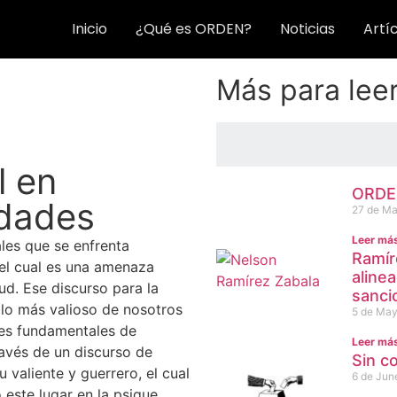
Inicio
¿Qué es ORDEN?
Noticias
Artí
Más para lee
l en
ORDEN
idades
27 de Ma
Leer má
les que se enfrenta
Ramír
el cual es una amenaza
aline
ud. Ese discurso para la
sanci
 lo más valioso de nosotros
5 de May
ares fundamentales de
Leer má
ravés de un discurso de
Sin c
u valiente y guerrero, el cual
6 de Jun
 este lugar en la psique