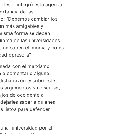
profesor integró esta agenda
rtancia de las
ego: “Debemos cambiar los
ean más amigables y
 misma forma se deben
idioma de las universidades
s no saben el idioma y no es
dad opresora”.
ienada con el marxismo
te o comentario alguno,
 dicha razón escribo este
les argumentos su discurso,
ijos de occidente a
 dejarles saber a quienes
s listos para defender
guna universidad por el