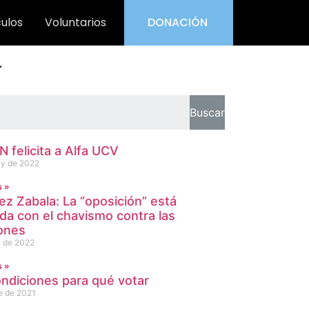
culos
Voluntarios
DONACIÓN
r
Buscar
 felicita a Alfa UCV
y de 2022
s »
ez Zabala: La “oposición” está
ada con el chavismo contra las
ones
 de 2022
s »
ondiciones para qué votar
e de 2021