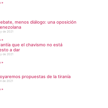
s »
ebate, menos diálogo: una oposición
venezolana
y de 2021
s »
rantía que el chavismo no está
esto a dar
y de 2021
s »
oyaremos propuestas de la tiranía
il de 2021
s »