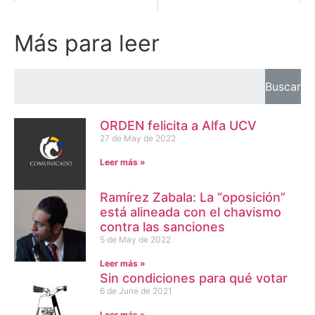
Más para leer
Buscar
ORDEN felicita a Alfa UCV
27 de May de 2022
Leer más »
Ramírez Zabala: La “oposición”
está alineada con el chavismo
contra las sanciones
5 de May de 2022
Leer más »
Sin condiciones para qué votar
6 de June de 2021
Leer más »