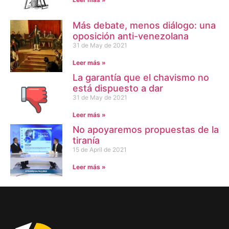
Más debate, menos diálogo: una
oposición anti-venezolana
31 de May de 2021
Leer más »
La garantía que el chavismo no
está dispuesto a dar
31 de May de 2021
Leer más »
No apoyaremos propuestas de la
tiranía
15 de April de 2021
Leer más »