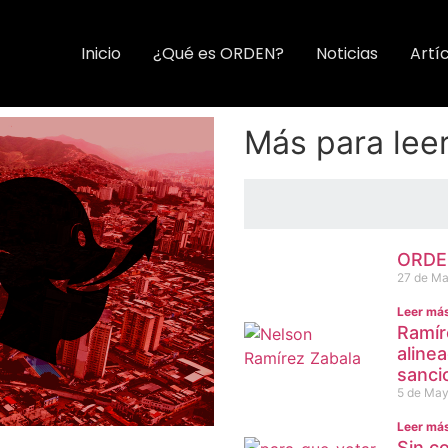
Inicio
¿Qué es ORDEN?
Noticias
Artí
Más para lee
ORDEN
27 de Ma
Leer má
Ramír
aline
sanci
5 de May
Leer má
Sin c