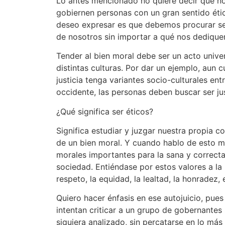
Lo antes mencionado no quiere decir que n
gobiernen personas con un gran sentido ético
deseo expresar es que debemos procurar se
de nosotros sin importar a qué nos dediqu
Tender al bien moral debe ser un acto univer
distintas culturas. Por dar un ejemplo, aun 
justicia tenga variantes socio-culturales ent
occidente, las personas deben buscar ser j
¿Qué significa ser éticos?
Significa estudiar y juzgar nuestra propia c
de un bien moral. Y cuando hablo de esto me
morales importantes para la sana y correct
sociedad. Entiéndase por estos valores a la h
respeto, la equidad, la lealtad, la honradez,
Quiero hacer énfasis en ese autojuicio, pue
intentan criticar a un grupo de gobernantes 
siquiera analizado, sin percatarse en lo má