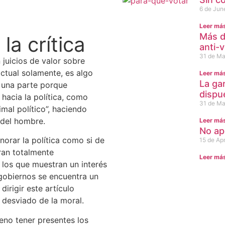
6 de Jun
Leer má
Más d
la crítica
anti-
31 de Ma
juicios de valor sobre
ctual solamente, es algo
Leer má
La ga
r una parte porque
dispu
 hacia la política, como
31 de Ma
imal político”, haciendo
a del hombre.
Leer má
No ap
norar la política como si de
15 de Apr
eran totalmente
Leer má
 los que muestran un interés
 gobiernos se encuentra un
irigir este artículo
 desviado de la moral.
eno tener presentes los