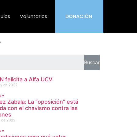
culos
Voluntarios
DONACIÓN
r
Buscar
 felicita a Alfa UCV
y de 2022
s »
ez Zabala: La “oposición” está
ada con el chavismo contra las
ones
 de 2022
s »
ondiciones para qué votar