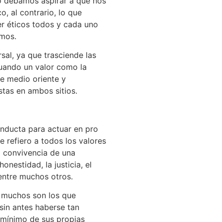
o debamos aspirar a que nos
, al contrario, lo que
r éticos todos y cada uno
emos.
sal, ya que trasciende las
cuando un valor como la
re medio oriente y
ustas en ambos sitios.
onducta para actuar en pro
 refiero a todos los valores
a convivencia de una
onestidad, la justicia, el
 entre muchos otros.
s muchos son los que
sin antes haberse tan
s mínimo de sus propias