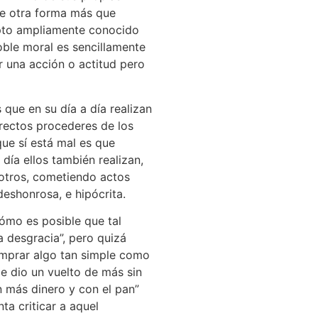
de otra forma más que
epto ampliamente conocido
oble moral es sencillamente
 una acción o actitud pero
que en su día a día realizan
rrectos procederes de los
que sí está mal es que
 día ellos también realizan,
otros, cometiendo actos
deshonrosa, e hipócrita.
cómo es posible que tal
a desgracia”, pero quizá
mprar algo tan simple como
e dio un vuelto de más sin
on más dinero y con el pan”
ta criticar a aquel