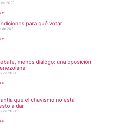
 de 2022
s »
ondiciones para qué votar
e de 2021
s »
ebate, menos diálogo: una oposición
venezolana
y de 2021
s »
rantía que el chavismo no está
esto a dar
y de 2021
s »