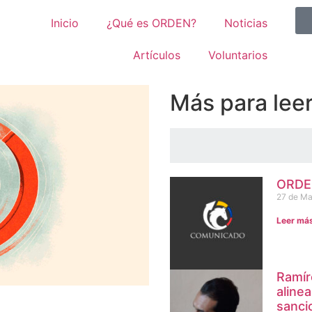
Inicio
¿Qué es ORDEN?
Noticias
Artículos
Voluntarios
Más para lee
ORDEN
27 de Ma
Leer má
Ramír
aline
sanci