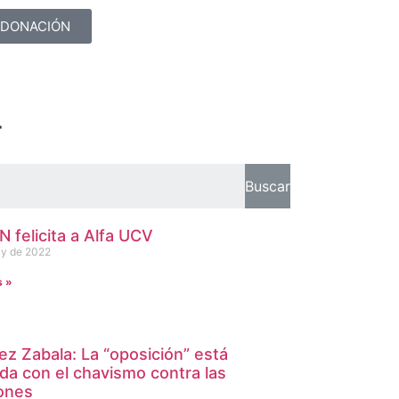
DONACIÓN
r
Buscar
 felicita a Alfa UCV
y de 2022
s »
ez Zabala: La “oposición” está
ada con el chavismo contra las
ones