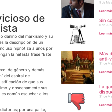
5 de May
Leer má
vicioso de
Sin c
ista
6 de Jun
Leer má
 lo dañino del marxismo y su
 es la descripción de un
incluso hipnotiza a unos por
Más d
ngan la nefasta frase “Este
anti-
31 de Ma
sexo, de género y demás
Leer má
” del espiral de
ustificación de que sus
La ga
máximo y obscenamente sus
dispu
mo es común escuchar a los
31 de Ma
Leer má
dictorias; por una parte,