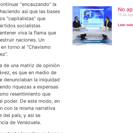
continuar “encauzando” la
No ap
 haciendo así que las bases
15 de Apr
os “capitalistas” que
Leer má
rtidos socialistas
antener viva la flama que
estruir naciones. Un
z en torno al “Chavismo
ez”.
a de una matriz de opinión
hávez, es que en medio de
e denunciaban la iniquidad
iendo riquezas a expensas
ismo resentimiento que
 al poder. De este modo, en
n con la misma narrativa
 del país, y así se
ncia de Venezuela.