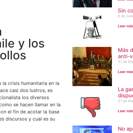
Sin c
6 de Jun
Leer má
a
le y los
Más d
ollos
anti-
31 de Ma
Leer má
la crisis humanitaria en la
La ga
ce casi dos lustros, es
dispu
ionalista los diversos
31 de Ma
–como se hacen llamar en la
Leer má
n el fin de acotar la base
s discursos y cual es su
No ap