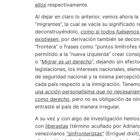
ellos
respectivamente.
Al dejar en claro lo anterior, vemos ahora la
“migrantes”, la cual se vacía su significado re
deconstruyéndolo,
como si todos fuésemos
existiesen
, por derivación también se deco
“frontera” o frases como “puntos limítrofes 
permitido a la “nueva izquierda” crear cons
o “
Migrar es un derecho
”, dejando sin efect
legislaciones, los intereses nacionales, elem
de seguridad nacional y la misma percepci
cada país respecto a la inmigración. Tenemo
una acción personalísima que no necesariam
como derecho
, pero no es obligación de nin
entraste al país de manera irregular.
A su vez y con algo de investigación hemos
con
liberastas
(término acuñado por Adriano
venezolanos
“sinfronteristas”
(Erriguel dixit