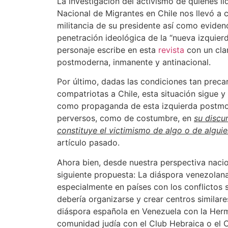
La investigación del activismo de quienes l
Nacional de Migrantes en Chile nos llevó a 
militancia de su presidente así como eviden
penetración ideológica de la “nueva izquierd
personaje escribe en esta
revista
con un cla
postmoderna, inmanente y antinacional.
Por último, dadas las condiciones tan precar
compatriotas a Chile, esta situación sigue y 
como propaganda de esta izquierda postmo
perversos, como de costumbre, en
su discu
constituye el victimismo de algo o de algui
artículo pasado.
Ahora bien, desde nuestra perspectiva naci
siguiente propuesta: La diáspora venezolana 
especialmente en países con los conflictos 
debería organizarse y crear centros similare
diáspora española en Venezuela con la Herm
comunidad judía con el Club Hebraica o el 