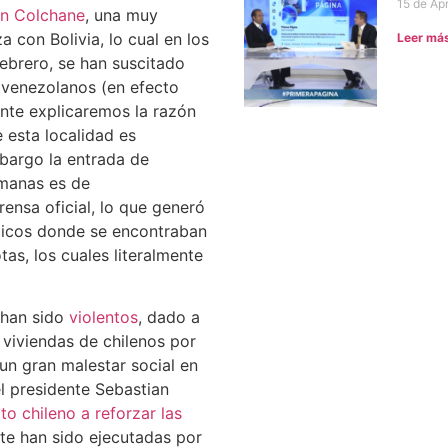
15 de Apr
 en Colchane
, una muy
a con Bolivia, lo cual en los
Leer má
Febrero, se han suscitado
s venezolanos (en efecto
ante explicaremos la razón
e esta localidad es
bargo la entrada de
emanas es de
nsa oficial, lo que generó
licos donde se encontraban
s, los cuales literalmente
 han sido
violentos
, dado a
 viviendas de chilenos por
n gran malestar social en
el presidente Sebastian
ito chileno a reforzar las
e han sido ejecutadas por