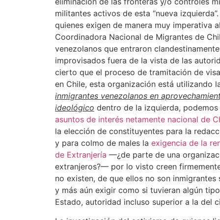
eliminación de las fronteras y/o controles m
militantes activos de esta “nueva izquierda
quienes exigen de manera muy imperativa al
Coordinadora Nacional de Migrantes de Chile
venezolanos que entraron clandestinamente
improvisados fuera de la vista de las autori
cierto que el proceso de tramitación de vi
en Chile, esta organización está utilizando 
inmigrantes venezolanos en aprovechamient
ideológico
dentro de la izquierda, podemos
asuntos de interés netamente nacional de Ch
la elección de constituyentes para la redacc
y para colmo de males la
exigencia de la re
de Extranjería
—¿de parte de una organizac
extranjeros?— por lo visto creen firmement
no existen, de que ellos no son inmigrantes
y más aún exigir como si tuvieran algún tipo
Estado, autoridad incluso superior a la del 