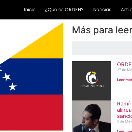
Inicio
¿Qué es ORDEN?
Noticias
Artí
Más para lee
ORDEN
27 de Ma
Leer má
Ramír
aline
sanci
5 de May
Leer má