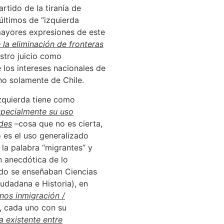
rtido de la tiranía de
últimos de “izquierda
mayores expresiones de este
la eliminación de fronteras
estro juicio como
e los intereses nacionales de
no solamente de Chile.
izquierda tiene como
pecialmente su uso
ades
–cosa que no es cierta,
o es el uso generalizado
la palabra “migrantes” y
n anecdótica de lo
ndo se enseñaban Ciencias
iudadana e Historia), en
nos inmigración /
, cada uno con su
a existente entre