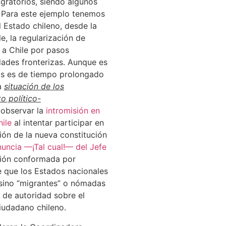
igratorios, siendo algunos
”. Para este ejemplo tenemos
 Estado chileno, desde la
, la regularización de
 a Chile por pasos
dades fronterizas. Aunque es
sas es de tiempo prolongado
la
situación de los
o político-
 observar la
intromisión en
ile
al intentar participar en
ión de la nueva constitución
nuncia —¡Tal cual!— del Jefe
ión conformada por
e que los Estados nacionales
 sino “migrantes” o nómadas
 de autoridad sobre el
ciudadano chileno.