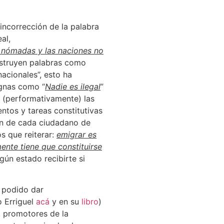
 incorrección de la palabra
al,
 nómadas y las naciones no
nstruyen palabras como
nacionales”, esto ha
ignas como “
Nadie es ilegal
”
o (performativamente) las
entos y tareas constitutivas
ón de cada ciudadano de
s que reiterar:
emigrar es
ente tiene que constituirse
gún estado recibirte si
 podido dar
 Erriguel
acá
y en su
libro
)
), promotores de la