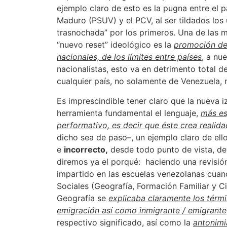
ejemplo claro de esto es la pugna entre el pa
Maduro (PSUV) y el PCV, al ser tildados los 
trasnochada” por los primeros. Una de las 
“nuevo reset” ideológico es la
promoción de 
nacionales, de los límites entre países
, a nu
nacionalistas, esto va en detrimento total d
cualquier país, no solamente de Venezuela, 
Es imprescindible tener claro que la nueva 
herramienta fundamental el lenguaje,
más es
performativo, es decir que éste crea realid
dicho sea de paso–, un ejemplo claro de ell
e
incorrecto,
desde todo punto de vista, de 
diremos ya el porqué: haciendo una revisió
impartido en las escuelas venezolanas cua
Sociales (Geografía, Formación Familiar y C
Geografía se
explicaba claramente los térmi
emigración así como inmigrante / emigrante
respectivo significado, así como la
antonimi