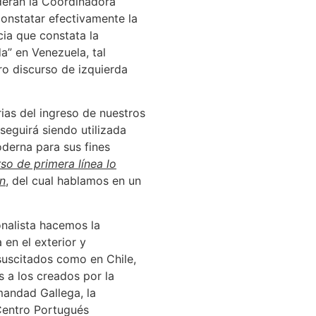
ideran la Coordinadora
constatar efectivamente la
cia que constata la
a” en Venezuela, tal
ro discurso de izquierda
ias del ingreso de nuestros
seguirá siendo utilizada
derna para sus fines
rso de primera línea lo
en
, del cual hablamos en un
onalista hacemos la
en el exterior y
suscitados como en Chile,
s a los creados por la
andad Gallega, la
Centro Portugués