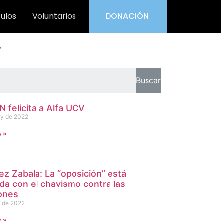
culos
Voluntarios
DONACIÓN
r
Buscar
 felicita a Alfa UCV
y de 2022
s »
ez Zabala: La “oposición” está
ada con el chavismo contra las
ones
 de 2022
s »