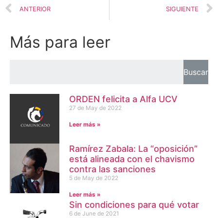
ANTERIOR
SIGUIENTE
Más para leer
Buscar
ORDEN felicita a Alfa UCV
27 de May de 2022
Leer más »
Ramírez Zabala: La “oposición”
está alineada con el chavismo
contra las sanciones
5 de May de 2022
Leer más »
Sin condiciones para qué votar
6 de June de 2021