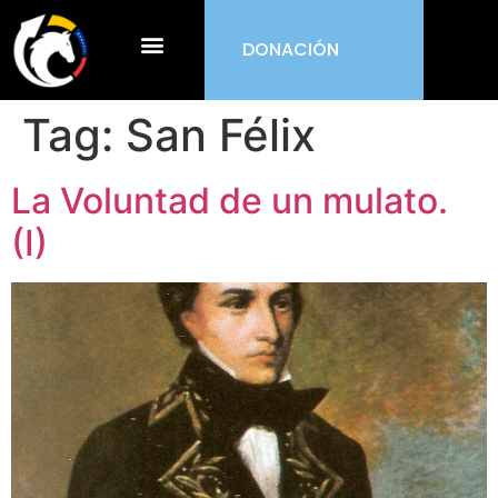
DONACIÓN
¿Qué es ORDEN?
Tag:
San Félix
La Voluntad de un mulato.
(I)