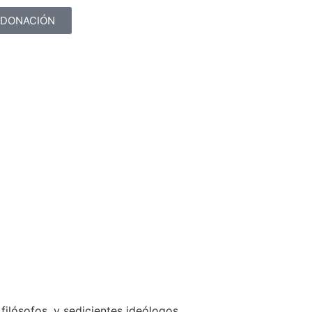
DONACIÓN
lósofos, y sedicientes ideólogos