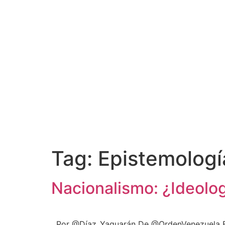
Tag:
Epistemologí
Nacionalismo: ¿Ideolog
Por @Díaz_Yaguarán De @OrdenVenezuela El t