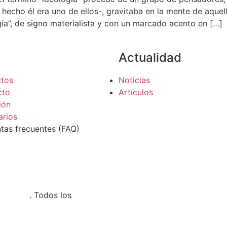
ho él era uno de ellos-, gravitaba en la mente de aquello
ía”, de signo materialista y con un marcado acento en […]
Actualidad
ctos
Noticias
cto
Artículos
ión
arios
tas frecuentes (FAQ)
nalista
. Todos los