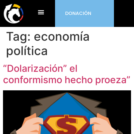
DONACIÓN
¿Qué es ORDEN?
Tag:
economía
política
“Dolarización” el
conformismo hecho proeza”