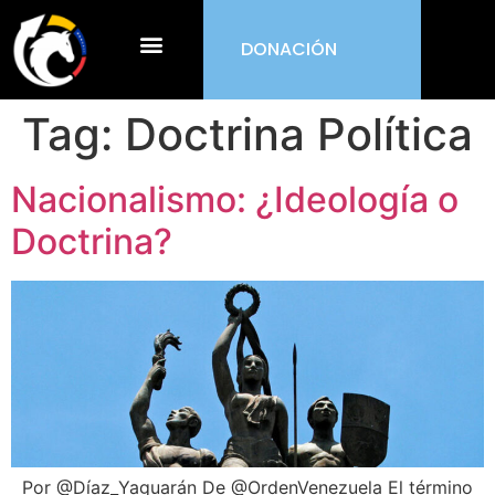
DONACIÓN
¿Qué es ORDEN?
Tag:
Doctrina Política
Nacionalismo: ¿Ideología o
Doctrina?
Por @Díaz_Yaguarán De @OrdenVenezuela El término