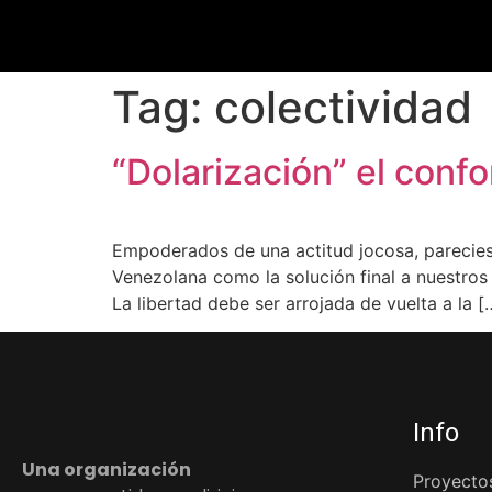
Tag:
colectividad
“Dolarización” el con
Empoderados de una actitud jocosa, pareciese
Venezolana como la solución final a nuestros
La libertad debe ser arrojada de vuelta a la [
Info
Una organización
Proyecto