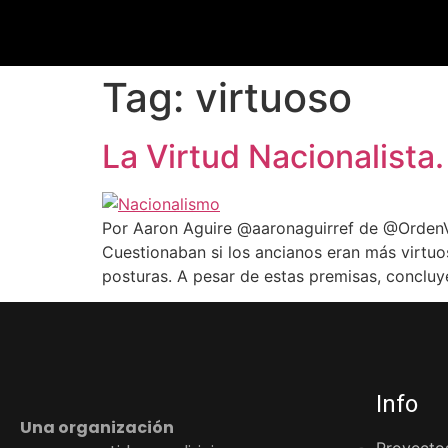
Tag:
virtuoso
La Virtud Nacionalista.
Por Aaron Aguire @aaronaguirref de @OrdenVen
Cuestionaban si los ancianos eran más virtuos
posturas. A pesar de estas premisas, concluy
Info
Una organización