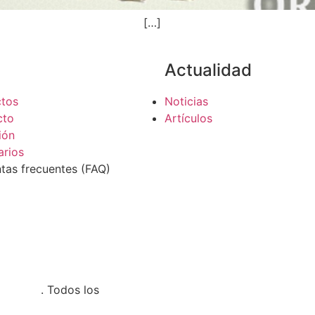
…]
Actualidad
ctos
Noticias
cto
Artículos
ión
arios
tas frecuentes (FAQ)
nalista
. Todos los