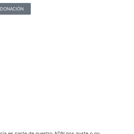
DONACIÓN
ncia es parte de nuestro ADN nos guste o no.