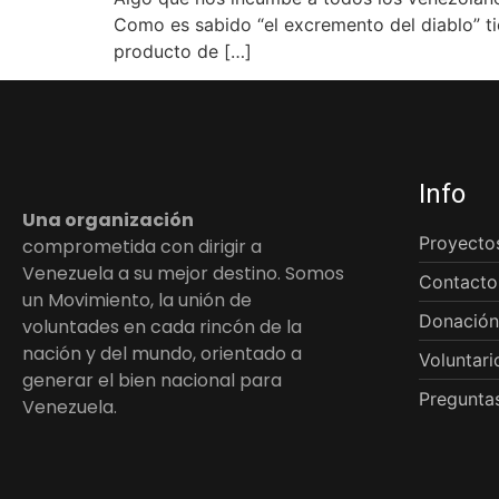
Como es sabido “el excremento del diablo” ti
producto de […]
Info
Una organización
Proyecto
comprometida con dirigir a
Venezuela a su mejor destino. Somos
Contacto
un Movimiento, la unión de
Donación
voluntades en cada rincón de la
nación y del mundo, orientado a
Voluntari
generar el bien nacional para
Preguntas
Venezuela.