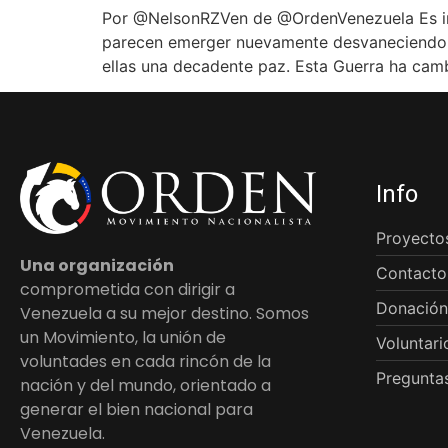
Por @NelsonRZVen de @OrdenVenezuela Es inn
parecen emerger nuevamente desvaneciendo la 
ellas una decadente paz. Esta Guerra ha cam
Info
Proyecto
Una organización
Contacto
comprometida con dirigir a
Donación
Venezuela a su mejor destino. Somos
un Movimiento, la unión de
Voluntari
voluntades en cada rincón de la
Preguntas
nación y del mundo, orientado a
generar el bien nacional para
Venezuela.