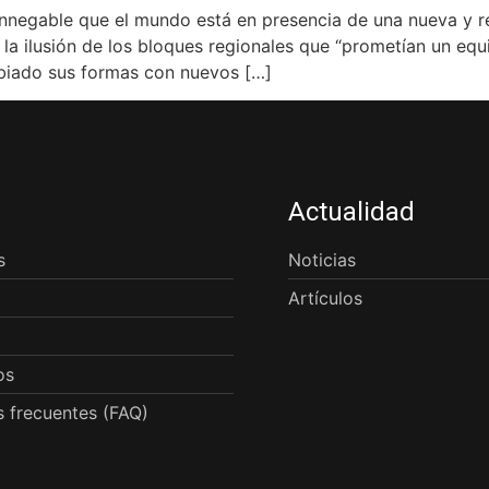
egable que el mundo está en presencia de una nueva y re
ilusión de los bloques regionales que “prometían un equili
biado sus formas con nuevos […]
Actualidad
s
Noticias
Artículos
os
 frecuentes (FAQ)