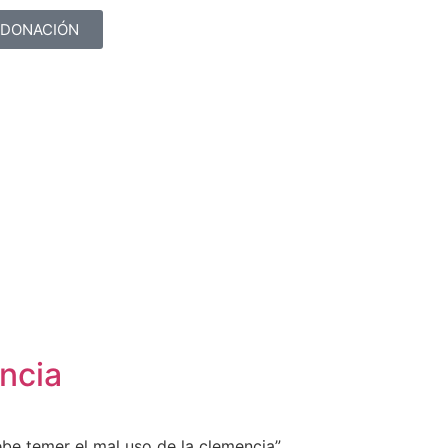
DONACIÓN
ncia
ebe temer el mal uso de la clemencia”