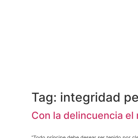
Tag:
integridad p
Con la delincuencia el
“Todo príncipe debe desear ser tenido por cl