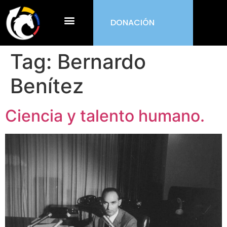
DONACIÓN
¿Qué es ORDEN?
Tag:
Bernardo
Benítez
Ciencia y talento humano.