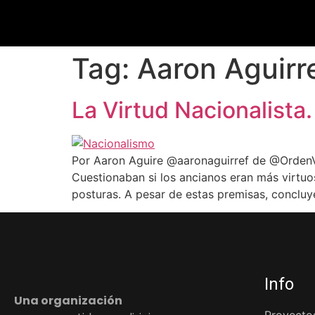
Tag:
Aaron Aguirr
La Virtud Nacionalista.
Por Aaron Aguire @aaronaguirref de @OrdenVen
Cuestionaban si los ancianos eran más virtuos
posturas. A pesar de estas premisas, concluy
Info
Una organización